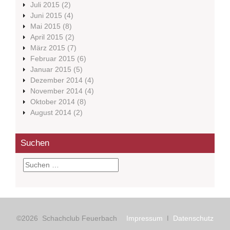
Juli 2015
(2)
Juni 2015
(4)
Mai 2015
(8)
April 2015
(2)
März 2015
(7)
Februar 2015
(6)
Januar 2015
(5)
Dezember 2014
(4)
November 2014
(4)
Oktober 2014
(8)
August 2014
(2)
Suchen
S
u
c
h
e
n
©2026 Schachclub Feuerbach
Impressum
ǀ
Datenschutz
n