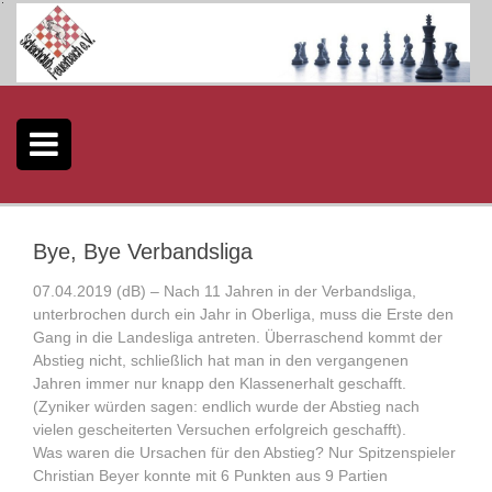
S
k
i
p
t
o
c
o
n
t
e
Bye, Bye Verbandsliga
n
t
07.04.2019 (dB) – Nach 11 Jahren in der Verbandsliga,
unterbrochen durch ein Jahr in Oberliga, muss die Erste den
Gang in die Landesliga antreten. Überraschend kommt der
Abstieg nicht, schließlich hat man in den vergangenen
Jahren immer nur knapp den Klassenerhalt geschafft.
(Zyniker würden sagen: endlich wurde der Abstieg nach
vielen gescheiterten Versuchen erfolgreich geschafft).
Was waren die Ursachen für den Abstieg? Nur Spitzenspieler
Christian Beyer konnte mit 6 Punkten aus 9 Partien