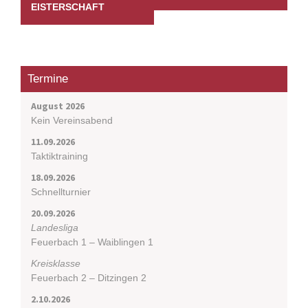
EISTERSCHAFT
a
v
i
g
a
Termine
t
i
August 2026
o
Kein Vereinsabend
n
11.09.2026
Taktiktraining
18.09.2026
Schnellturnier
20.09.2026
Landesliga
Feuerbach 1 – Waiblingen 1
Kreisklasse
Feuerbach 2 – Ditzingen 2
2.10.2026