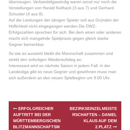
überzeugen. Verbandsligawürdig waren sonst nur noch die
Vorstellungen von Harald Keilhack (3 aus 7) und Gerhard
Schuster (4 aus 8).
Auf die Leistungen der übrigen Spieler soll aus Gründen der
Höflichkeit nicht eingegangen werden.Die DWZ-
Erfolgszahlen sprechen für sich. Bei dem einen oder anderen
macht sich mangelnde Spielpraxis gegen gleich starke
Gegner bemerkbar.
So wie es aussieht bleibt die Mannschaft zusammen und
strebt den sofortigen Wiederaufstieg an.
Interessant wird es nächste Saison in jedem Fall: in der
Landesliga gibt es neue Gegner und gewöhnen muss man
sich außerdem an den neuen Spielbeginn um 9:00 Uhr.
P
ERFOLGREICHER
BEZIRKSEINZELMEISTE
o
AUFTRITT BEI DER
RSCHAFTEN – DANIEL
s
WÜRTTEMBERGISCHEN
KLAUS AUF DEM
t
BLITZMANNSCHAFTSM
2.PLATZ
n