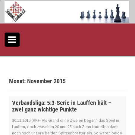
S
k
i
p
t
o
c
o
n
t
e
n
t
Monat:
November 2015
Verbandsliga: 5:3-Serie in Lauffen hält –
zwei ganz wichtige Punkte
30.11.2015 (HK)– Als Grand ohne Zweien begann das Spiel in
Lauffen, doch zwischen 20 und 25 nach Zehn trudelten dann
noch noch unsere beiden Spitzenbretter ein. So waren beide