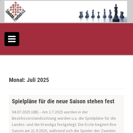
S
k
i
p
t
o
c
o
n
t
e
n
t
Monat:
Juli 2025
Spielpläne für die neue Saison stehen fest
04.07.2025 (dB) – Am 2.7.2025 wurden in der
Bezirksvorstandssitzung wurden u.a. die Spielpläne für die
Landes- und die Kreisliga festgelegt. Die Erste beginnt ihre
Saison am 21.9.2025, während sich die Spieler der Zweiten