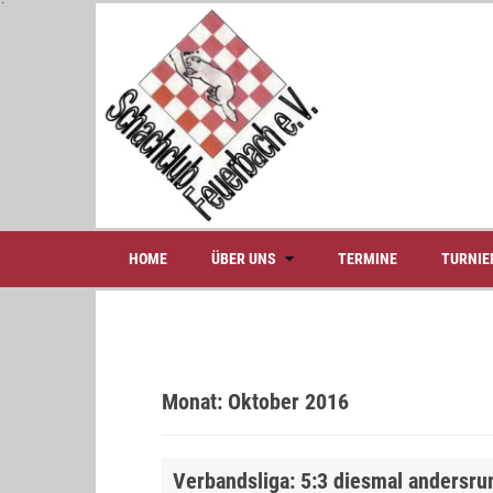
S
k
i
p
t
o
c
o
n
t
e
HOME
ÜBER UNS
TERMINE
TURNIE
n
t
Monat:
Oktober 2016
Verbandsliga: 5:3 diesmal andersr