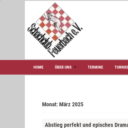
S
k
i
p
t
o
c
o
n
t
e
HOME
ÜBER UNS
TERMINE
TURNIE
n
t
Monat:
März 2025
Abstieg perfekt und episches Dram