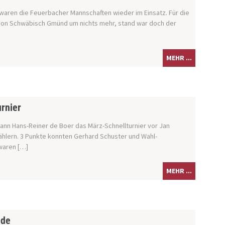
aren die Feuerbacher Mannschaften wieder im Einsatz. Für die
 von Schwäbisch Gmünd um nichts mehr, stand war doch der
MEHR ...
rnier
wann Hans-Reiner de Boer das März-Schnellturnier vor Jan
ählern. 3 Punkte konnten Gerhard Schuster und Wahl-
waren […]
MEHR ...
nde