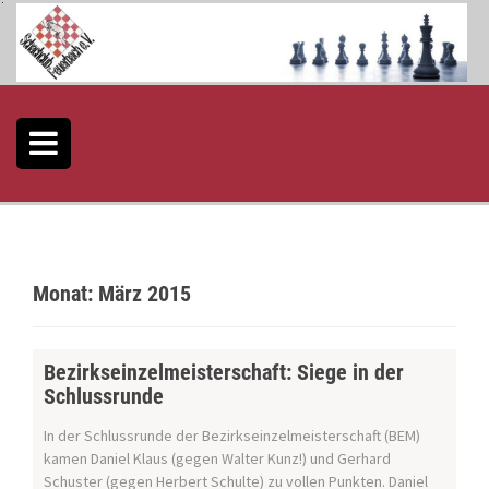
S
k
i
p
t
o
c
o
n
t
e
n
t
Monat:
März 2015
Bezirkseinzelmeisterschaft: Siege in der
Schlussrunde
In der Schlussrunde der Bezirkseinzelmeisterschaft (BEM)
kamen Daniel Klaus (gegen Walter Kunz!) und Gerhard
Schuster (gegen Herbert Schulte) zu vollen Punkten. Daniel