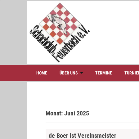
S
k
i
p
t
o
c
o
n
t
e
HOME
ÜBER UNS
TERMINE
TURNIE
n
t
Monat:
Juni 2025
de Boer ist Vereinsmeister