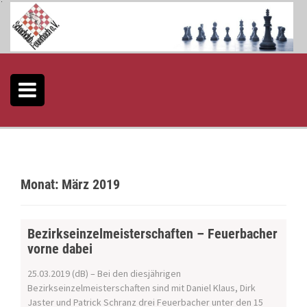
S
k
i
p
t
o
c
o
n
t
e
n
t
Monat:
März 2019
Bezirkseinzelmeisterschaften – Feuerbacher
vorne dabei
25.03.2019 (dB) – Bei den diesjährigen
Bezirkseinzelmeisterschaften sind mit Daniel Klaus, Dirk
Jaster und Patrick Schranz drei Feuerbacher unter den 15