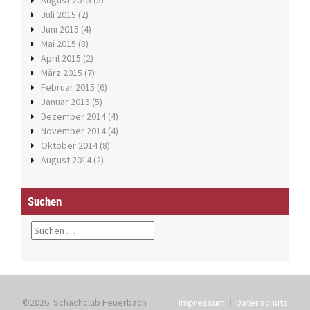
August 2015
(5)
Juli 2015
(2)
Juni 2015
(4)
Mai 2015
(8)
April 2015
(2)
März 2015
(7)
Februar 2015
(6)
Januar 2015
(5)
Dezember 2014
(4)
November 2014
(4)
Oktober 2014
(8)
August 2014
(2)
Suchen
S
u
c
h
e
n
©2026 Schachclub Feuerbach
Impressum
ǀ
Datenschutz