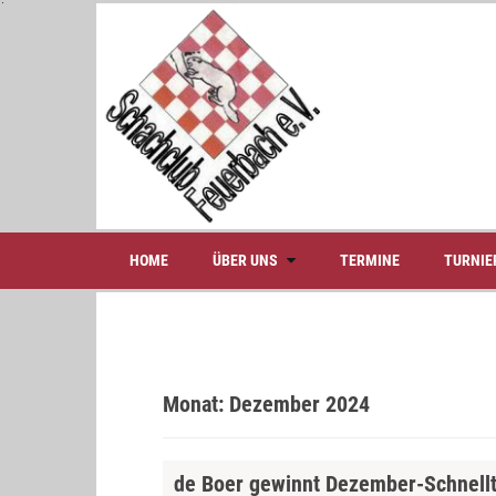
S
k
i
p
t
o
c
o
n
t
e
HOME
ÜBER UNS
TERMINE
TURNIE
n
t
Monat:
Dezember 2024
de Boer gewinnt Dezember-Schnelltu