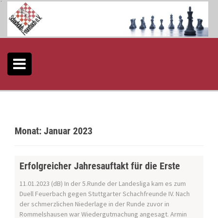
S
k
i
p
t
o
c
o
n
t
e
n
t
Monat:
Januar 2023
Erfolgreicher Jahresauftakt für die Erste
11.01.2023 (dB) In der 5.Runde der Landesliga kam es zum
Duell Feuerbach gegen Stuttgarter Schachfreunde IV. Nach
der schmerzlichen Niederlage in der Runde zuvor in
Rommelshausen war Wiedergutmachung angesagt. Armin