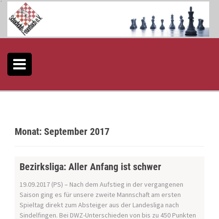
S
k
i
p
t
o
c
o
n
t
e
n
t
Monat:
September 2017
Bezirksliga: Aller Anfang ist schwer
19.09.2017 (PS) – Nach dem Aufstieg in der vergangenen
Saison ging es für unsere zweite Mannschaft am ersten
Spieltag direkt zum Absteiger aus der Landesliga nach
Sindelfingen. Bei DWZ-Unterschieden von bis zu 450 Punkten