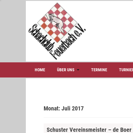
S
k
i
p
t
o
c
o
n
t
e
HOME
ÜBER UNS
TERMINE
TURNIE
n
t
Monat:
Juli 2017
Schuster Vereinsmeister – de Boer