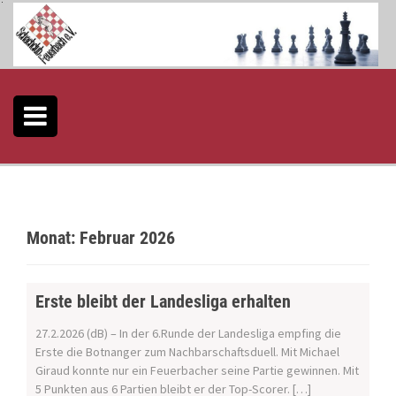
S
k
i
p
t
o
c
o
n
t
e
n
t
Monat:
Februar 2026
Erste bleibt der Landesliga erhalten
27.2.2026 (dB) – In der 6.Runde der Landesliga empfing die
Erste die Botnanger zum Nachbarschaftsduell. Mit Michael
Giraud konnte nur ein Feuerbacher seine Partie gewinnen. Mit
5 Punkten aus 6 Partien bleibt er der Top-Scorer. […]