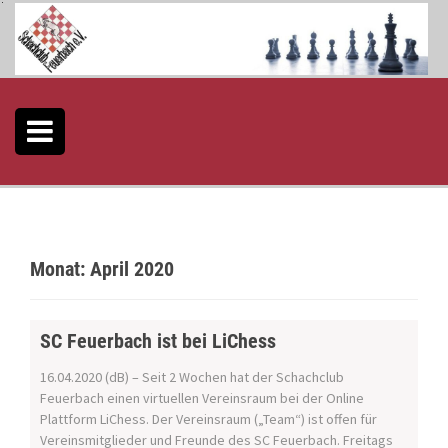
S
k
i
p
t
o
c
o
n
t
e
n
t
Monat:
April 2020
SC Feuerbach ist bei LiChess
16.04.2020 (dB) – Seit 2 Wochen hat der Schachclub
Feuerbach einen virtuellen Vereinsraum bei der Online
Plattform LiChess. Der Vereinsraum („Team“) ist offen für
Vereinsmitglieder und Freunde des SC Feuerbach. Freitags