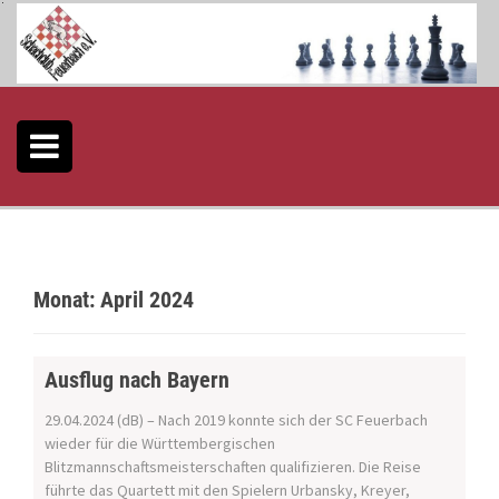
S
k
i
p
t
o
c
o
n
t
e
n
t
Monat:
April 2024
Ausflug nach Bayern
29.04.2024 (dB) – Nach 2019 konnte sich der SC Feuerbach
wieder für die Württembergischen
Blitzmannschaftsmeisterschaften qualifizieren. Die Reise
führte das Quartett mit den Spielern Urbansky, Kreyer,