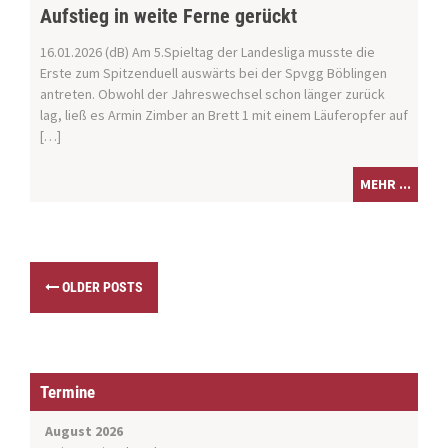
Aufstieg in weite Ferne gerückt
16.01.2026 (dB) Am 5.Spieltag der Landesliga musste die
Erste zum Spitzenduell auswärts bei der Spvgg Böblingen
antreten. Obwohl der Jahreswechsel schon länger zurück
lag, ließ es Armin Zimber an Brett 1 mit einem Läuferopfer auf
[…]
MEHR ...
P
OLDER POSTS
o
s
t
s
n
Termine
a
v
August 2026