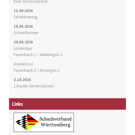
i
Kein Vereinsabend
g
11.09.2026
a
Taktiktraining
t
i
18.09.2026
o
Schnellturnier
n
20.09.2026
Landesliga
Feuerbach 1 – Waiblingen 1
Kreisklasse
Feuerbach 2 – Ditzingen 2
2.10.2026
1.Runde Vereinsturnier
Links