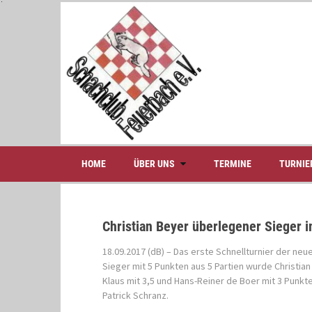
S
k
i
p
t
o
c
o
n
t
e
HOME
ÜBER UNS
TERMINE
TURNIE
n
t
Christian Beyer überlegener Sieger 
18.09.2017 (dB) – Das erste Schnellturnier der ne
Sieger mit 5 Punkten aus 5 Partien wurde Christian
Klaus mit 3,5 und Hans-Reiner de Boer mit 3 Punkte
Patrick Schranz.