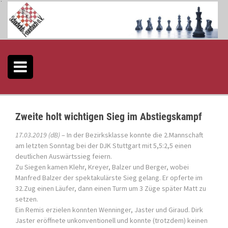
S
k
i
p
t
o
c
o
n
t
e
Zweite holt wichtigen Sieg im Abstiegskampf
n
t
17.03.2019 (dB)
– In der Bezirksklasse konnte die 2.Mannschaft
am letzten Sonntag bei der DJK Stuttgart mit 5,5:2,5 einen
deutlichen Auswärtssieg feiern.
Zu Siegen kamen Klehr, Kreyer, Balzer und Berger, wobei
Manfred Balzer der spektakulärste Sieg gelang. Er opferte im
32.Zug einen Läufer, dann einen Turm um 3 Züge später Matt zu
setzen.
Ein Remis erzielen konnten Wenninger, Jaster und Giraud. Dirk
Jaster eröffnete unkonventionell und konnte (trotzdem) keinen