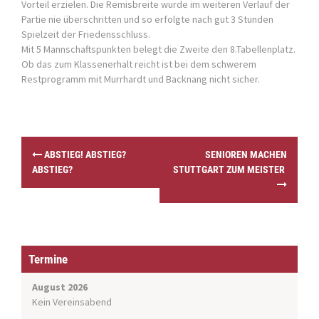
Vorteil erzielen. Die Remisbreite wurde im weiteren Verlauf der
Partie nie überschritten und so erfolgte nach gut 3 Stunden
Spielzeit der Friedensschluss.
Mit 5 Mannschaftspunkten belegt die Zweite den 8.Tabellenplatz.
Ob das zum Klassenerhalt reicht ist bei dem schwerem
Restprogramm mit Murrhardt und Backnang nicht sicher.
P
ABSTIEG! ABSTIEG?
SENIOREN MACHEN
o
ABSTIEG?
STUTTGART ZUM MEISTER
s
t
n
a
v
i
Termine
g
a
August 2026
t
Kein Vereinsabend
i