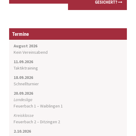
GESICHERT?
t
n
a
v
i
Termine
g
a
August 2026
t
Kein Vereinsabend
i
11.09.2026
o
Taktiktraining
n
18.09.2026
Schnellturnier
20.09.2026
Landesliga
Feuerbach 1 – Waiblingen 1
Kreisklasse
Feuerbach 2 – Ditzingen 2
2.10.2026