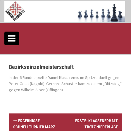
S
k
i
p
t
o
c
o
n
t
e
Bezirkseinzelmeisterschaft
n
t
In der 6.Runde spielte Daniel Klaus remis im Spitzenduell gegen
Peter Geist (Nagold). Gerhard Schuster kam zu einem „Blitzsieg“
gegen Wilhelm Alber (Öffingen).
P
ERGEBNISSE
ERSTE: KLASSENERHALT
o
SCHNELLTURNIER MÄRZ
TROTZ NIEDERLAGE
s