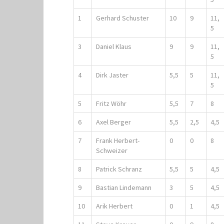
1
Gerhard Schuster
10
9
11,
5
3
Daniel Klaus
9
9
11,
5
4
Dirk Jaster
5,5
5
11,
5
5
Fritz Wöhr
5,5
7
8
6
Axel Berger
5,5
2,5
4,5
7
Frank Herbert-
0
0
8
Schweizer
8
Patrick Schranz
5,5
5
4,5
9
Bastian Lindemann
3
5
4,5
10
Arik Herbert
0
1
4,5