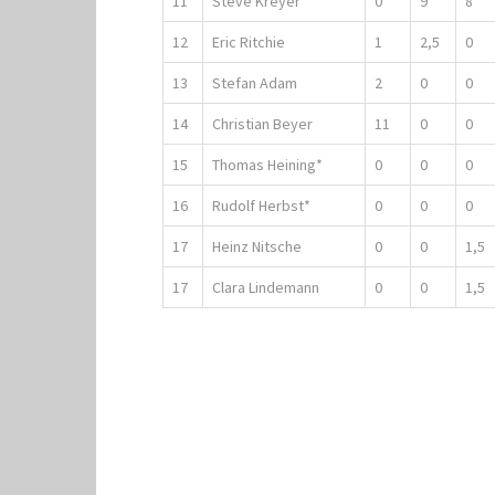
11
Steve Kreyer
0
9
8
12
Eric Ritchie
1
2,5
0
13
Stefan Adam
2
0
0
14
Christian Beyer
11
0
0
15
Thomas Heining*
0
0
0
16
Rudolf Herbst*
0
0
0
17
Heinz Nitsche
0
0
1,5
17
Clara Lindemann
0
0
1,5