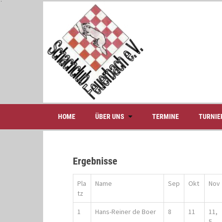
S
k
i
p
t
o
c
o
n
t
e
HOME
ÜBER UNS
TERMINE
TURNIE
n
t
Ergebnisse
Pla
Name
Sep
Okt
Nov
tz
1
Hans-Reiner de Boer
8
11
11,
5