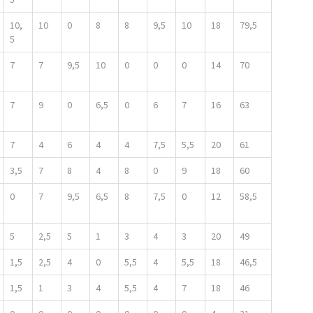
10,
10
0
8
8
9,5
10
18
79,5
5
7
7
9,5
10
0
0
0
14
70
7
9
0
6,5
0
6
7
16
63
7
4
6
4
4
7,5
5,5
20
61
3,5
7
8
4
8
0
9
18
60
0
7
9,5
6,5
8
7,5
0
12
58,5
5
2,5
5
1
3
4
3
20
49
1,5
2,5
4
0
5,5
4
5,5
18
46,5
1,5
1
3
4
5,5
4
7
18
46