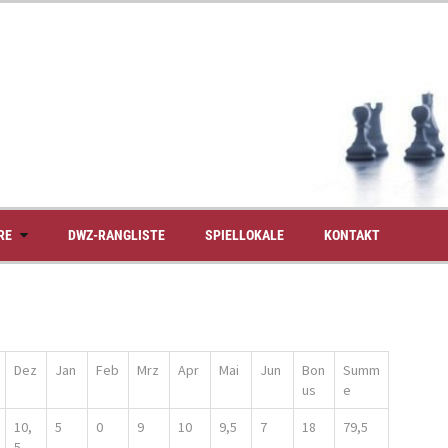
RE
DWZ-RANGLISTE
SPIELLOKALE
KONTAKT
Dez
Jan
Feb
Mrz
Apr
Mai
Jun
Bon
Summ
us
e
10,
5
0
9
10
9,5
7
18
79,5
5