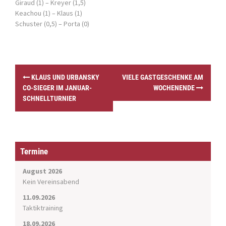
Giraud (1) – Kreyer (1,5)
Keachou (1) – Klaus (1)
Schuster (0,5) – Porta (0)
P
KLAUS UND URBANSKY
VIELE GASTGESCHENKE AM
o
CO-SIEGER IM JANUAR-
WOCHENENDE
s
SCHNELLTURNIER
t
n
a
v
i
Termine
g
a
August 2026
t
Kein Vereinsabend
i
11.09.2026
o
Taktiktraining
n
18.09.2026