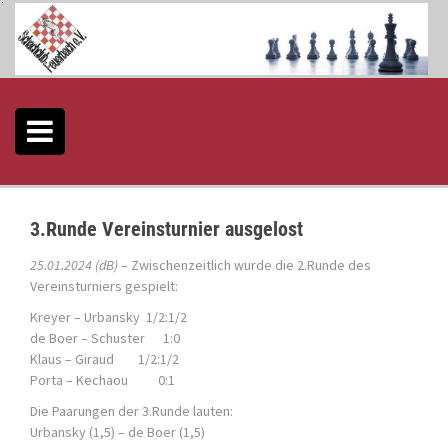
S
k
i
p
t
o
c
o
n
t
e
3.Runde Vereinsturnier ausgelost
n
t
25.01.2024 (dB)
– Zwischenzeitlich wurde die 2.Runde des
Vereinsturniers gespielt:
Kreyer – Urbansky 1/2:1/2
de Boer – Schuster 1:0
Klaus – Giraud 1/2:1/2
Porta – Kechaou 0:1
Die Paarungen der 3.Runde lauten:
Urbansky (1,5) – de Boer (1,5)