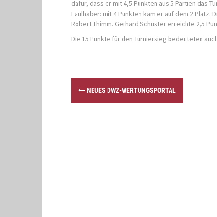
dafür, dass er mit 4,5 Punkten aus 5 Partien das T
Faulhaber: mit 4 Punkten kam er auf dem 2.Platz. 
Robert Thimm. Gerhard Schuster erreichte 2,5 Pun
Die 15 Punkte für den Turniersieg bedeuteten auch
P
NEUES DWZ-WERTUNGSPORTAL
o
s
t
n
a
v
i
g
a
t
i
o