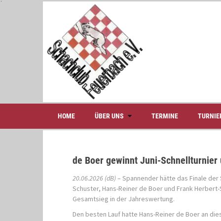
S
k
i
p
t
o
c
o
n
t
e
HOME
ÜBER UNS
TERMINE
TURNIE
n
t
de Boer gewinnt Juni-Schnellturnier
20.06.2026 (dB)
– Spannender hätte das Finale der 
Schuster, Hans-Reiner de Boer und Frank Herbert-
Gesamtsieg in der Jahreswertung.
Den besten Lauf hatte Hans-Reiner de Boer an die