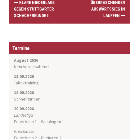
KLARE NIEDERLAGE
ÜBERRASCHENDER
o
GEGEN STUTTGARTER
AUSWÄRTSSIEG IN
s
SCHACHFREUNDE II
LAUFFEN
t
n
a
v
i
Termine
g
a
August 2026
t
Kein Vereinsabend
i
11.09.2026
o
Taktiktraining
n
18.09.2026
Schnellturnier
20.09.2026
Landesliga
Feuerbach 1 – Waiblingen 1
Kreisklasse
Feuerbach 2 – Ditzingen 2