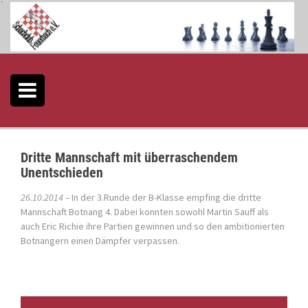
S
k
i
p
t
o
c
o
n
t
e
Dritte Mannschaft mit überraschendem
n
Unentschieden
t
26.10.2014 –
In der 3.Runde der B-Klasse empfing die dritte
Mannschaft Botnang 4. Dabei konnten sowohl Martin Sauff als
auch Eric Richie ihre
Partien gewinnen
und so den ambitionierten
Botnangern einen Dämpfer verpassen.
P