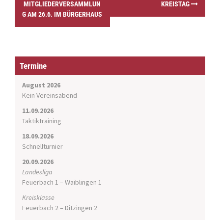
MITGLIEDERVERSAMMLUN
KREISTAG
s
G AM 26.6. IM BÜRGERHAUS
t
n
a
v
i
Termine
g
a
August 2026
t
Kein Vereinsabend
i
11.09.2026
o
Taktiktraining
n
18.09.2026
Schnellturnier
20.09.2026
Landesliga
Feuerbach 1 – Waiblingen 1
Kreisklasse
Feuerbach 2 – Ditzingen 2