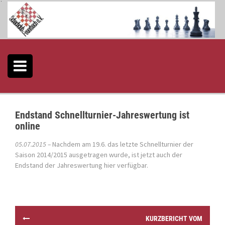
S
k
i
p
t
o
c
o
n
t
e
Endstand Schnellturnier-Jahreswertung ist
n
online
t
05.07.2015 –
Nachdem am 19.6. das letzte Schnellturnier der
Saison 2014/2015 ausgetragen wurde, ist jetzt auch der
Endstand der Jahreswertung
hier
verfügbar.
P
KURZBERICHT VOM
o