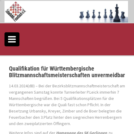
S
k
i
p
t
o
c
o
n
t
e
Qualifikation für Württembergische
n
Blitzmannschaftsmeisterschaften unvermeidbar
t
14.03.2024(dB) – Bei der Bezirksblitzmannschaftmeisterschaft am
vergangenen Samstag konnte Turnierleiter P.Leick immerhin 7
Mannschaften begrüßen. Bei 5 Qualifikationsplätzen für die
Württembergische war die Quali fast schon Pflicht. In der
Besetzung Urbansky, Kreyer, Zimber und de Boer belegten die
Feuerbacher den 3.Platz hinter den siegreichen Herrenbergern
und den zweiplatzierten Öffingern.
Weitere Infos sind auf der
Homepage des SK Gerlingen
zu