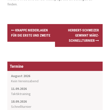
finden.
P
KNAPPE NIEDERLAGEN
HERBERT-SCHWEIZER
o
FÜR DIE ERSTE UND ZWEITE
GEWINNT MÄRZ-
s
SCHNELLTURNIER
t
n
a
v
i
Termine
g
a
August 2026
t
Kein Vereinsabend
i
11.09.2026
o
Taktiktraining
n
18.09.2026
Schnellturnier