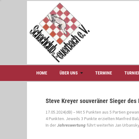
S
k
i
p
t
o
c
o
n
t
e
HOME
ÜBER UNS
TERMINE
TURNIE
n
t
Steve Kreyer souveräner Sieger des 
17.05.2024(dB) – Mit 5 Punkten aus 5 Partien gewa
4 Punkten. Jeweils 3 Punkte erzielten Manfred Bal
In der
Jahreswertung
führt weiterhin Jan Urbansky