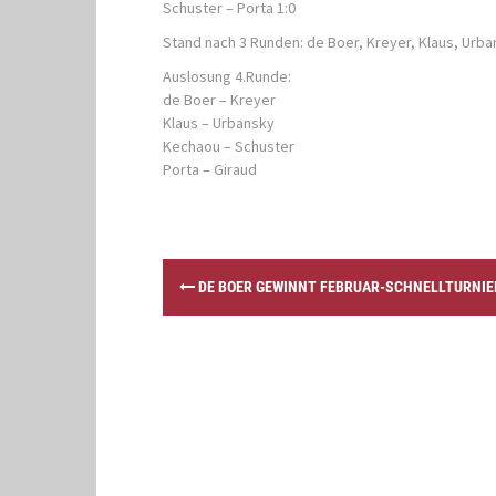
Schuster – Porta 1:0
Stand nach 3 Runden: de Boer, Kreyer, Klaus, Urban
Auslosung 4.Runde:
de Boer – Kreyer
Klaus – Urbansky
Kechaou – Schuster
Porta – Giraud
P
DE BOER GEWINNT FEBRUAR-SCHNELLTURNIE
o
s
t
n
a
v
i
g
a