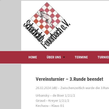
S
k
i
p
t
o
c
o
n
t
e
HOME
ÜBER UNS
TERMINE
TURNIE
n
t
Vereinsturnier – 3.Runde beendet
26.02.2024 (dB)
– Zwischenzeitlich wurde die 3.Run
Urbansky – de Boer 1/2:1/2
Giraud – Kreyer 1/2:1/2
Kechaou – Klaus 0:1