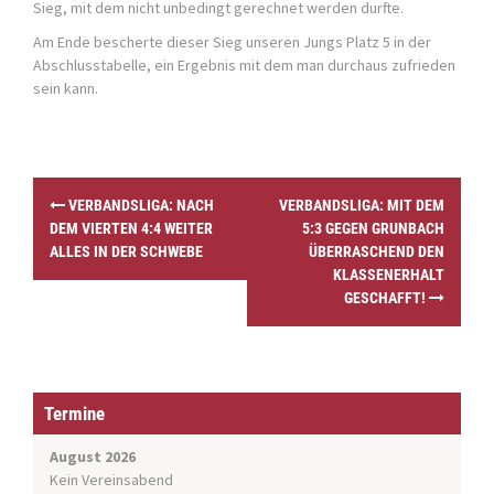
Sieg, mit dem nicht unbedingt gerechnet werden durfte.
Am Ende bescherte dieser Sieg unseren Jungs Platz 5 in der
Abschlusstabelle, ein Ergebnis mit dem man durchaus zufrieden
sein kann.
P
VERBANDSLIGA: NACH
VERBANDSLIGA: MIT DEM
o
DEM VIERTEN 4:4 WEITER
5:3 GEGEN GRUNBACH
s
ALLES IN DER SCHWEBE
ÜBERRASCHEND DEN
t
KLASSENERHALT
n
GESCHAFFT!
a
v
i
g
a
Termine
t
i
August 2026
o
Kein Vereinsabend