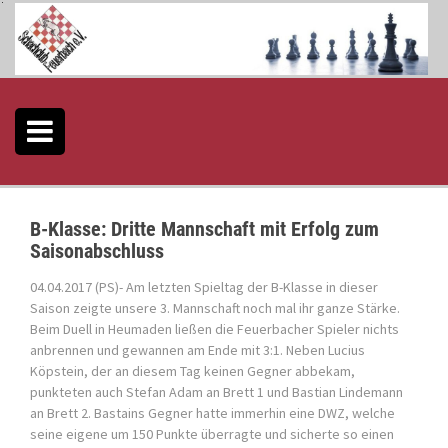
S
k
i
p
t
o
c
o
n
t
e
B-Klasse: Dritte Mannschaft mit Erfolg zum
n
Saisonabschluss
t
04.04.2017 (PS)- Am letzten Spieltag der B-Klasse in dieser
Saison zeigte unsere 3. Mannschaft noch mal ihr ganze Stärke.
Beim Duell in Heumaden ließen die Feuerbacher Spieler nichts
anbrennen und gewannen am Ende mit 3:1. Neben Lucius
Köpstein, der an diesem Tag keinen Gegner abbekam,
punkteten auch Stefan Adam an Brett 1 und Bastian Lindemann
an Brett 2. Bastains Gegner hatte immerhin eine DWZ, welche
seine eigene um 150 Punkte überragte und sicherte so einen