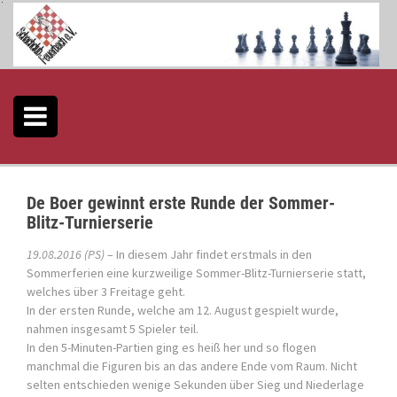
S
k
i
p
t
o
c
o
n
t
e
De Boer gewinnt erste Runde der Sommer-
n
Blitz-Turnierserie
t
19.08.2016 (PS)
– In diesem Jahr findet erstmals in den
Sommerferien eine kurzweilige Sommer-Blitz-Turnierserie statt,
welches über 3 Freitage geht.
In der ersten Runde, welche am 12. August gespielt wurde,
nahmen insgesamt 5 Spieler teil.
In den 5-Minuten-Partien ging es heiß her und so flogen
manchmal die Figuren bis an das andere Ende vom Raum. Nicht
selten entschieden wenige Sekunden über Sieg und Niederlage