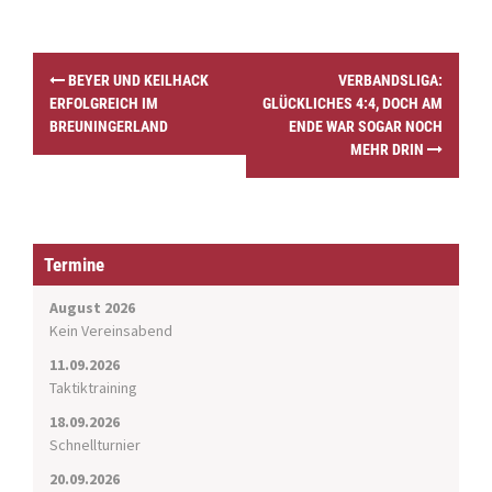
P
BEYER UND KEILHACK
VERBANDSLIGA:
o
ERFOLGREICH IM
GLÜCKLICHES 4:4, DOCH AM
s
BREUNINGERLAND
ENDE WAR SOGAR NOCH
t
MEHR DRIN
n
a
v
i
g
Termine
a
t
August 2026
i
Kein Vereinsabend
o
11.09.2026
n
Taktiktraining
18.09.2026
Schnellturnier
20.09.2026