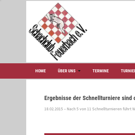
S
k
i
p
t
o
c
o
n
t
e
HOME
ÜBER UNS
TERMINE
TURNIE
n
t
Ergebnisse der Schnellturniere sind 
18.02.2015 – Nach 5 von 11 Schnellturnieren führt 