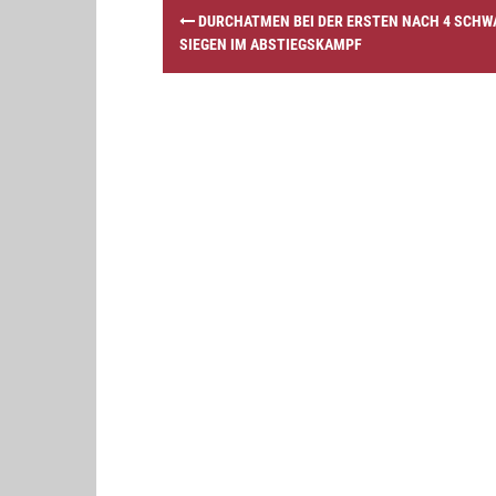
P
DURCHATMEN BEI DER ERSTEN NACH 4 SCHW
o
SIEGEN IM ABSTIEGSKAMPF
s
t
n
a
v
i
g
a
t
i
o
n