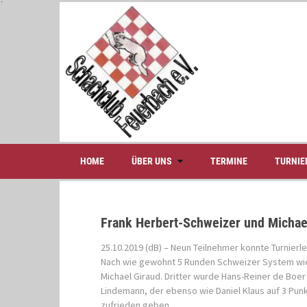
S
k
i
p
t
o
c
o
n
t
e
HOME
ÜBER UNS
TERMINE
TURNIE
n
t
Frank Herbert-Schweizer und Michae
25.10.2019 (dB) – Neun Teilnehmer konnte Turnierl
Nach wie gewohnt 5 Runden Schweizer System wies
Michael Giraud. Dritter wurde Hans-Reiner de Boer 
Lindemann, der ebenso wie Daniel Klaus auf 3 Pun
zufrieden geben.