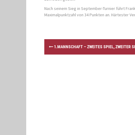
Nach seinem Sieg in September-Turnier führt Fra
Maximalpunktzahl von 34 Punkten an. Härtester Ver
P
1.MANNSCHAFT – ZWEITES SPIEL, ZWEITER S
o
s
t
n
a
v
i
g
a
t
i
o
n