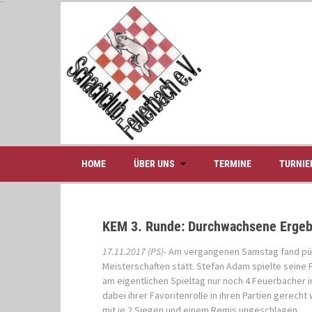
S
k
i
p
t
o
c
o
n
t
e
HOME
ÜBER UNS
TERMINE
TURNIE
n
t
KEM 3. Runde: Durchwachsene Ergebn
17.11.2017 (PS)-
Am vergangenen Samstag fand pünk
Meisterschaften statt. Stefan Adam spielte seine
am eigentlichen Spieltag nur noch 4 Feuerbacher 
dabei ihrer Favoritenrolle in ihren Partien gerech
mit je 2 Siegen und einem Remis ungeschlagen.