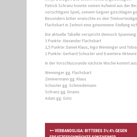
Patrick Schranz konnte seinen Aufwind aus der Bezi
vorsichtigem Spiel, seinem Gegner geschlagen ge
Besonders bitter erwischte es den Titelverteidig
Flachsbart in Zeitnot eine gewonnene Stellung nic
Die aktuelle Tabelle verspricht dennoch Spannung 
3 Punkte: Alexander Flachsbart
2,5 Punkte: Daniel Klaus, Ingo Wenninger und Tob
2 Punkte: Gerhard Schuster und 6 weitere Akteure
In der Vorschlussrunde nächste Woche kommt aus 
Wenninger gg. Flachsbart
Zimmermann gg. Klaus
Schuster gg. Schmedemann
Schranz gg. Drianis
Adam gg. Götz
P
VERBANDSLIGA: BITTERES 3½:4½ GEGEN
o
ERSATZGESCHWÄCHTE SONTHEIMER