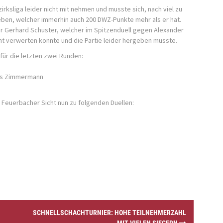
rksliga leider nicht mit nehmen und musste sich, nach viel zu
ben, welcher immerhin auch 200 DWZ-Punkte mehr als er hat.
er Gerhard Schuster, welcher im Spitzenduell gegen Alexander
ht verwerten konnte und die Partie leider hergeben musste.
für die letzten zwei Runden:
ias Zimmermann
Feuerbacher Sicht nun zu folgenden Duellen:
SCHNELLSCHACHTURNIER: HOHE TEILNEHMERZAHL
MIT VIELEN SIEGERN