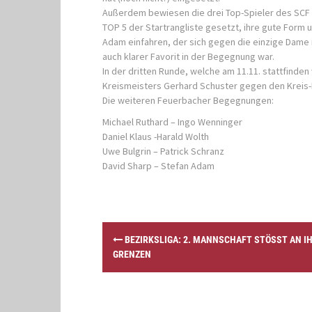
Außerdem bewiesen die drei Top-Spieler des SCF G
TOP 5 der Startrangliste gesetzt, ihre gute Form 
Adam einfahren, der sich gegen die einzige Dame
auch klarer Favorit in der Begegnung war.
In der dritten Runde, welche am 11.11. stattfind
Kreismeisters Gerhard Schuster gegen den Kreis-B
Die weiteren Feuerbacher Begegnungen:
Michael Ruthard – Ingo Wenninger
Daniel Klaus -Harald Wolth
Uwe Bulgrin – Patrick Schranz
David Sharp – Stefan Adam
P
BEZIRKSLIGA: 2. MANNSCHAFT STÖSST AN IHR
o
RENZEN
s
t
n
a