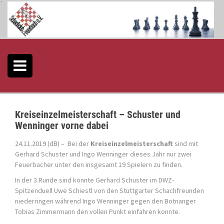
S
k
i
p
t
o
c
o
n
t
e
Kreiseinzelmeisterschaft – Schuster und
n
Wenninger vorne dabei
t
24.11.2019 (dB) – Bei der
Kreiseinzelmeisterschaft
sind mit
Gerhard Schuster und Ingo Wenninger dieses Jahr nur zwei
Feuerbacher unter den insgesamt 19 Spielern zu finden.
In der 3.Runde sind konnte Gerhard Schuster im DWZ-
Spitzenduell Uwe Schiestl von den Stuttgarter Schachfreunden
niederringen während Ingo Wenninger gegen den Botnanger
Tobias Zimmermann den vollen Punkt einfahren konnte.