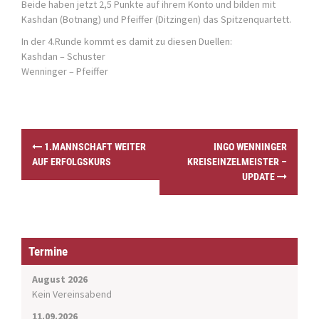
Beide haben jetzt 2,5 Punkte auf ihrem Konto und bilden mit
Kashdan (Botnang) und Pfeiffer (Ditzingen) das Spitzenquartett.
In der 4.Runde kommt es damit zu diesen Duellen:
Kashdan – Schuster
Wenninger – Pfeiffer
P
1.MANNSCHAFT WEITER
INGO WENNINGER
o
AUF ERFOLGSKURS
KREISEINZELMEISTER –
s
UPDATE
t
n
a
v
i
Termine
g
a
August 2026
t
Kein Vereinsabend
i
11.09.2026