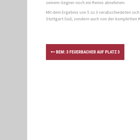
seinem Gegner noch ein Remis abnehmen.
Mit dem Ergebnis von 5 zu 3 verabschiedeten sich
Stuttgart-Süd, sondern auch von der kompletten Kr
P
BEM: 3 FEUERBACHER AUF PLATZ 3
o
s
t
n
a
v
i
g
a
t
i
o
n