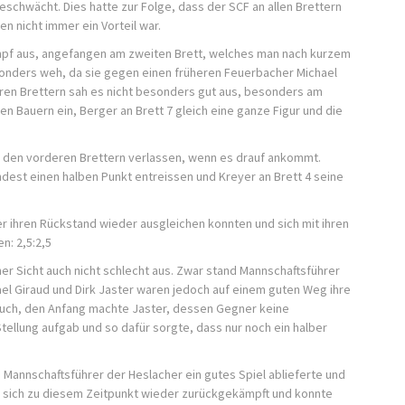
schwächt. Dies hatte zur Folge, dass der SCF an allen Brettern
en nicht immer ein Vorteil war.
mpf aus, angefangen am zweiten Brett, welches man nach kurzem
onders weh, da sie gegen einen früheren Feuerbacher Michael
ren Brettern sah es nicht besonders gut aus, besonders am
nen Bauern ein, Berger an Brett 7 gleich eine ganze Figur und die
an den vorderen Brettern verlassen, wenn es drauf ankommt.
est einen halben Punkt entreissen und Kreyer an Brett 4 seine
r ihren Rückstand wieder ausgleichen konnten und sich mit ihren
n: 2,5:2,5
er Sicht auch nicht schlecht aus. Zwar stand Mannschaftsführer
ael Giraud und Dirk Jaster waren jedoch auf einem guten Weg ihre
auch, den Anfang machte Jaster, dessen Gegner keine
ellung aufgab und so dafür sorgte, dass nur noch ein halber
 Mannschaftsführer der Heslacher ein gutes Spiel ablieferte und
 sich zu diesem Zeitpunkt wieder zurückgekämpft und konnte