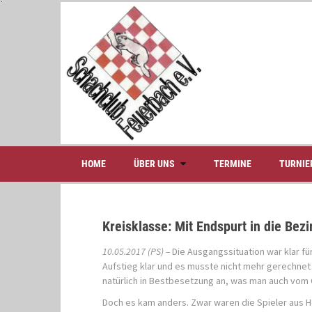
S
k
i
p
t
o
c
o
n
t
e
HOME
ÜBER UNS
TERMINE
TURNIE
n
t
Kreisklasse: Mit Endspurt in die Bezi
10.05.2017 (PS) –
Die Ausgangssituation war klar f
Aufstieg klar und es musste nicht mehr gerechnet
natürlich in Bestbesetzung an, was man auch vom
Doch es kam anders. Zwar waren die Spieler aus H