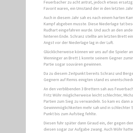
Feuerbacher zu acht antrat, jedoch etwas ersatzge
Favorit waren, ein Umstand der in den letzten Jahr
Auch in diesem Jahr sah es nach einem harten Ka
Kampf abgeben musste. Diese Niederlage tat bes
Rudhart eingefahren wurde. Und auch an den ande
hinteren Ende. Schranz stellte am letzten Brett ei
Angst vor der Niederlage lag in der Luft.
Glücklicherweise können wir uns auf die Spieler 
Wenninger an Brett 1 konnte seinem Gegner zumind
Partie sogar souvären gewinnen.
Da zu diesem Zeitpunkt bereits Schranz und Berge
Gegnern auf Remis einigten stand es unentschiede
An den verblibenden 3 Brettern sah aus Feuerbach
Fritz Wöhr möglicherweise leicht schlechter, Mich
Partien zum Sieg zu verwandeln. So kam es dann 
Gewinnmöglichkeiten mehr sah und in schlechter St
Punkt bis zum Aufstieg fehlte.
Diesen fuhr später dann Giraud ein, der gegen den
diesen sogar zur Aufgabe zwang. Auch Wöhr hatte