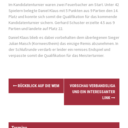
Im
Kandidatenturnier
waren zwei Feuerbacher am Start. Unter 42
Spielern belegte Daniel Klaus mit 5 Punkten aus 9 Partien den 14.
Platz und konnte sich somit die Qualifikation für das kommende
Kandidatenturnier sichern. Gerhard Schuster erzielte 4.5 aus 9
Partien und landete auf Platz 22.
Daniel Klaus blieb es dabei vorbehalten dem überlegenen Sieger
Julian Maisch (Kornwestheim) das einzige Remis abzunehmen. In
der Schlußrunde verdarb er leider ein remises Endspiel und
verpasste somit die Qualifikation für das Meisterturnier.
P
RÜCKBLICK AUF DIE WEM
VORSCHAU VERBANDSLIGA
o
UND EIN INTERESSANTER
s
LINK
t
n
a
v
i
Termine