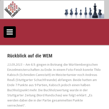
S
k
i
p
t
o
c
o
n
t
e
Rückblick auf die WEM
n
t
13.09.2015
– Am 6.9. gingen in Botnang die
Württembergischen
Einzelmeisterschaften
zu Ende. In einem Foto-Finish konnte Thilo
Kabisch (Schmiden-Cannstatt) im Meisterturnier noch Andreas
Reuß (Stuttgarter Schachfreunde) abfangen. Beide hatten am
Ende 7 Punkte aus 9 Partien, Kabisch jedoch einen halben
Buchholzpunkt mehr. Die Buchholzwertung wurde in der
Stuttgarter Zeitung (Nord Rundschau) wie folgt erklärt: „Es
werden dabei die in der Partie gesammelten Punkte
verrechnet“.