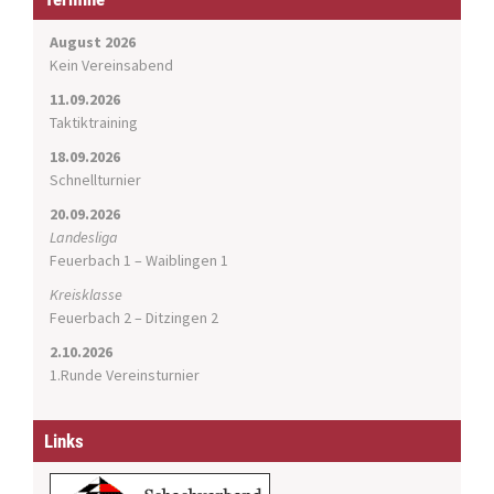
g
a
August 2026
t
Kein Vereinsabend
i
11.09.2026
o
Taktiktraining
n
18.09.2026
Schnellturnier
20.09.2026
Landesliga
Feuerbach 1 – Waiblingen 1
Kreisklasse
Feuerbach 2 – Ditzingen 2
2.10.2026
1.Runde Vereinsturnier
Links