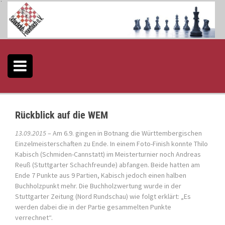
S
k
i
p
t
o
c
o
n
t
e
Rückblick auf die WEM
n
t
13.09.2015
– Am 6.9. gingen in Botnang die
Württembergischen
Einzelmeisterschaften
zu Ende. In einem Foto-Finish konnte Thilo
Kabisch (Schmiden-Cannstatt) im Meisterturnier noch Andreas
Reuß (Stuttgarter Schachfreunde) abfangen. Beide hatten am
Ende 7 Punkte aus 9 Partien, Kabisch jedoch einen halben
Buchholzpunkt mehr. Die Buchholzwertung wurde in der
Stuttgarter Zeitung (Nord Rundschau) wie folgt erklärt: „Es
werden dabei die in der Partie gesammelten Punkte
verrechnet“.