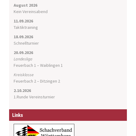
g
August 2026
a
Kein Vereinsabend
t
11.09.2026
i
Taktiktraining
o
n
18.09.2026
Schnellturnier
20.09.2026
Landesliga
Feuerbach 1 – Waiblingen 1
Kreisklasse
Feuerbach 2 – Ditzingen 2
2.10.2026
1.Runde Vereinsturnier
Links