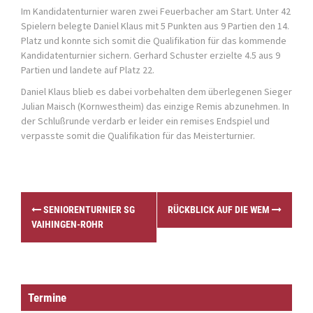
Im
Kandidatenturnier
waren zwei Feuerbacher am Start. Unter 42
Spielern belegte Daniel Klaus mit 5 Punkten aus 9 Partien den 14.
Platz und konnte sich somit die Qualifikation für das kommende
Kandidatenturnier sichern. Gerhard Schuster erzielte 4.5 aus 9
Partien und landete auf Platz 22.
Daniel Klaus blieb es dabei vorbehalten dem überlegenen Sieger
Julian Maisch (Kornwestheim) das einzige Remis abzunehmen. In
der Schlußrunde verdarb er leider ein remises Endspiel und
verpasste somit die Qualifikation für das Meisterturnier.
P
SENIORENTURNIER SG
RÜCKBLICK AUF DIE WEM
o
VAIHINGEN-ROHR
s
t
n
a
v
Termine
i