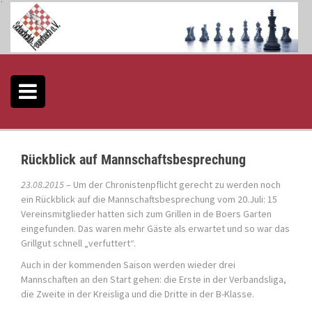
S
k
i
p
t
o
c
o
n
t
e
Rückblick auf Mannschaftsbesprechung
n
t
23.08.2015
– Um der Chronistenpflicht gerecht zu werden noch
ein Rückblick auf die Mannschaftsbesprechung vom 20.Juli: 15
Vereinsmitglieder hatten sich zum Grillen in de Boers Garten
eingefunden. Das waren mehr Gäste als erwartet und so war das
Grillgut schnell „verfuttert“.
Auch in der kommenden Saison werden wieder drei
Mannschaften an den Start gehen: die Erste in der Verbandsliga,
die Zweite in der Kreisliga und die Dritte in der B-Klasse.