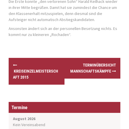
Die Erste konnte „den verlorenen Sohn“ Harald Keilhack wieder
in ihrer Mitte begrüßen. Damit hat sie zumindest die Chance um
den Klassenerhalt mitzuspielen, denn diesmal sind die
Aufsteiger nicht automatisch Abstiegskandidaten.
Ansonsten ändert sich an der personellen Besetzung nichts. Es
kommt nur zu kleineren „Rochaden“.
P
TERMINÜBERSICHT
o
KREISEINZELMEISTERSCH
MANNSCHAFTSKÄMPFE
s
AFT 2015
t
n
a
v
i
Termine
g
a
August 2026
t
Kein Vereinsabend