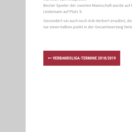
Bester Spieler der zweiten Mannschaft wurde auf P
Lindemann auf Platz 9.
Gesondert sei auch noch Arik Herbert erwähnt, der
nur einen halben punkt in der Gesamtwertung hinte
P
VERBANDSLIGA-TERMINE 2018/2019
o
s
t
n
a
v
i
g
a
t
i
o