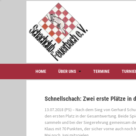
S
k
i
p
t
o
c
o
n
t
e
HOME
ÜBER UNS
TERMINE
TURNIE
n
t
Schnellschach: Zwei erste Plätze in
13.07.2018 (PS) – Nach dem Sieg von Gerhard Schust
den ersten Platz in der Gesamtwertung. Beide Spi
sammeln und bei der Siegerehrung gemeinsam den Ti
Klaus mit 70 Punkten, der sicher vorne auch noch h
Mai noch Juni mitspielen.