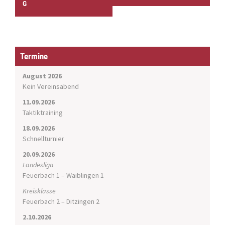
G
t
n
a
v
i
Termine
g
a
August 2026
t
Kein Vereinsabend
i
11.09.2026
o
Taktiktraining
n
18.09.2026
Schnellturnier
20.09.2026
Landesliga
Feuerbach 1 – Waiblingen 1
Kreisklasse
Feuerbach 2 – Ditzingen 2
2.10.2026