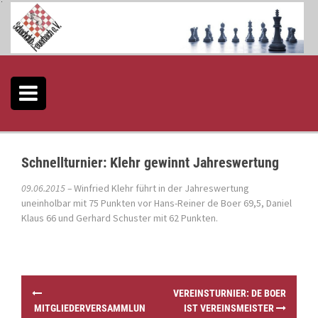
S
k
i
p
t
o
c
o
n
t
e
Schnellturnier: Klehr gewinnt Jahreswertung
n
t
09.06.2015 –
Winfried Klehr führt in der
Jahreswertung
uneinholbar mit 75 Punkten vor Hans-Reiner de Boer 69,5, Daniel
Klaus 66 und Gerhard Schuster mit 62 Punkten.
P
VEREINSTURNIER: DE BOER
o
MITGLIEDERVERSAMMLUN
IST VEREINSMEISTER
s