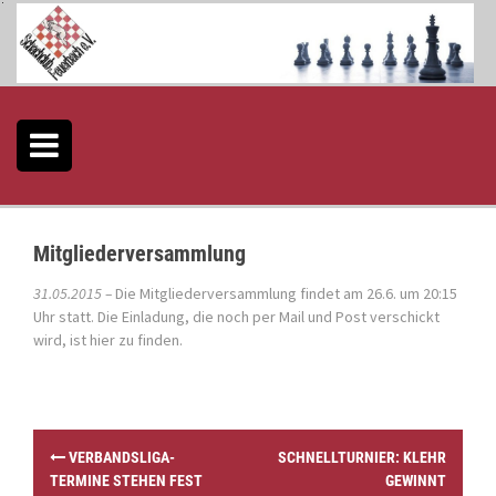
S
k
i
p
t
o
c
o
n
t
e
Mitgliederversammlung
n
t
31.05.2015 –
Die Mitgliederversammlung findet am 26.6. um 20:15
Uhr statt. Die Einladung, die noch per Mail und Post verschickt
wird, ist
hier
zu finden.
P
VERBANDSLIGA-
SCHNELLTURNIER: KLEHR
o
TERMINE STEHEN FEST
GEWINNT
s