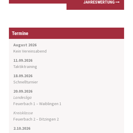
JAHRESWERTUNG
t
n
a
v
i
Termine
g
a
August 2026
t
Kein Vereinsabend
i
11.09.2026
o
Taktiktraining
n
18.09.2026
Schnellturnier
20.09.2026
Landesliga
Feuerbach 1 – Waiblingen 1
Kreisklasse
Feuerbach 2 – Ditzingen 2
2.10.2026