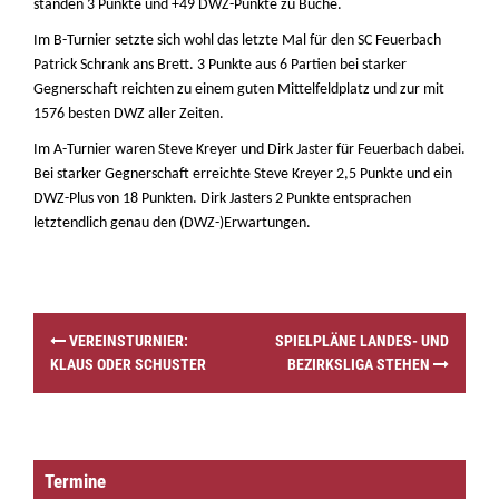
standen 3 Punkte und +49 DWZ-Punkte zu Buche.
Im B-Turnier setzte sich wohl das letzte Mal für den SC Feuerbach
Patrick Schrank ans Brett. 3 Punkte aus 6 Partien bei starker
Gegnerschaft reichten zu einem guten Mittelfeldplatz und zur mit
1576 besten DWZ aller Zeiten.
Im A-Turnier waren Steve Kreyer und Dirk Jaster für Feuerbach dabei.
Bei starker Gegnerschaft erreichte Steve Kreyer 2,5 Punkte und ein
DWZ-Plus von 18 Punkten. Dirk Jasters 2 Punkte entsprachen
letztendlich genau den (DWZ-)Erwartungen.
P
VEREINSTURNIER:
SPIELPLÄNE LANDES- UND
o
KLAUS ODER SCHUSTER
BEZIRKSLIGA STEHEN
s
t
n
a
v
Termine
i