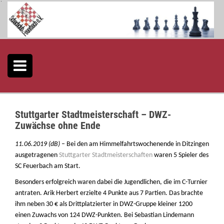
S
k
i
p
t
o
c
o
n
t
e
Stuttgarter Stadtmeisterschaft – DWZ-
n
Zuwächse ohne Ende
t
11.06.2019 (dB)
– Bei den am Himmelfahrtswochenende in Ditzingen
ausgetragenen
Stuttgarter Stadtmeisterschaften
waren 5 Spieler des
SC Feuerbach am Start.
Besonders erfolgreich waren dabei die Jugendlichen, die im C-Turnier
antraten. Arik Herbert erzielte 4 Punkte aus 7 Partien. Das brachte
ihm neben 30 € als Drittplatzierter in DWZ-Gruppe kleiner 1200
einen Zuwachs von 124 DWZ-Punkten. Bei Sebastian Lindemann