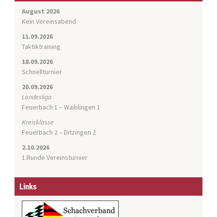
g
August 2026
a
Kein Vereinsabend
t
11.09.2026
i
Taktiktraining
o
n
18.09.2026
Schnellturnier
20.09.2026
Landesliga
Feuerbach 1 – Waiblingen 1
Kreisklasse
Feuerbach 2 – Ditzingen 2
2.10.2026
1.Runde Vereinsturnier
Links