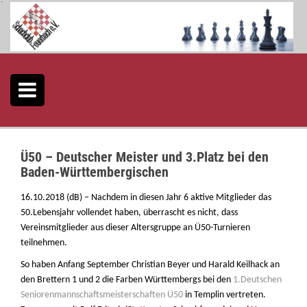
S
k
i
p
t
o
c
o
n
t
e
Ü50 – Deutscher Meister und 3.Platz bei den
n
Baden-Württembergischen
t
16.10.2018 (dB) – Nachdem in diesen Jahr 6 aktive Mitglieder das
50.Lebensjahr vollendet haben, überrascht es nicht, dass
Vereinsmitglieder aus dieser Altersgruppe an Ü50-Turnieren
teilnehmen.
So haben Anfang September Christian Beyer und Harald Keilhack an
den Brettern 1 und 2 die Farben Württembergs bei den
1.Deutschen
Seniorenmannschaftsmeisterschaften Ü50
in Templin vertreten.