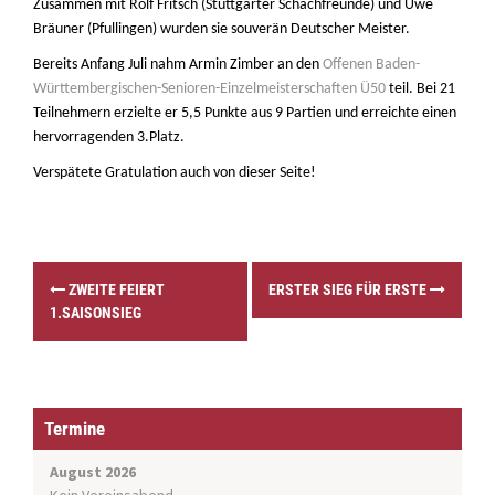
Zusammen mit Rolf Fritsch (Stuttgarter Schachfreunde) und Uwe
Bräuner (Pfullingen) wurden sie souverän Deutscher Meister.
Bereits Anfang Juli nahm Armin Zimber an den
Offenen Baden-
Württembergischen-Senioren-Einzelmeisterschaften Ü50
teil. Bei 21
Teilnehmern erzielte er 5,5 Punkte aus 9 Partien und erreichte einen
hervorragenden 3.Platz.
Verspätete Gratulation auch von dieser Seite!
P
ZWEITE FEIERT
ERSTER SIEG FÜR ERSTE
o
1.SAISONSIEG
s
t
n
a
v
Termine
i
g
August 2026
a