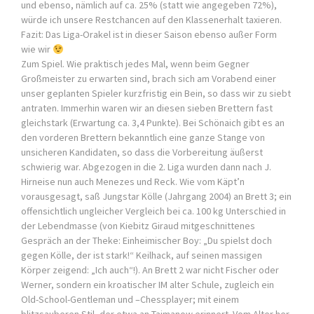
und ebenso, nämlich auf ca. 25% (statt wie angegeben 72%),
würde ich unsere Restchancen auf den Klassenerhalt taxieren.
Fazit: Das Liga-Orakel ist in dieser Saison ebenso außer Form
wie wir
Zum Spiel. Wie praktisch jedes Mal, wenn beim Gegner
Großmeister zu erwarten sind, brach sich am Vorabend einer
unser geplanten Spieler kurzfristig ein Bein, so dass wir zu siebt
antraten. Immerhin waren wir an diesen sieben Brettern fast
gleichstark (Erwartung ca. 3,4 Punkte). Bei Schönaich gibt es an
den vorderen Brettern bekanntlich eine ganze Stange von
unsicheren Kandidaten, so dass die Vorbereitung äußerst
schwierig war. Abgezogen in die 2. Liga wurden dann nach J.
Hirneise nun auch Menezes und Reck. Wie vom Käpt’n
vorausgesagt, saß Jungstar Kölle (Jahrgang 2004) an Brett 3; ein
offensichtlich ungleicher Vergleich bei ca. 100 kg Unterschied in
der Lebendmasse (von Kiebitz Giraud mitgeschnittenes
Gespräch an der Theke: Einheimischer Boy: „Du spielst doch
gegen Kölle, der ist stark!“ Keilhack, auf seinen massigen
Körper zeigend: „Ich auch“!). An Brett 2 war nicht Fischer oder
Werner, sondern ein kroatischer IM alter Schule, zugleich ein
Old-School-Gentleman und –Chessplayer; mit einem