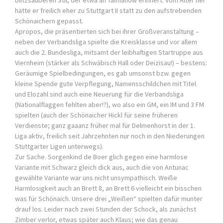
blitzsauberen Stil, der etwa an Taimanow erinnert. Vom Alter her
hätte er freilich eher zu Stuttgart II statt zu den aufstrebenden
Schönaichern gepasst.
Apropos, die präsentierten sich bei ihrer Großveranstaltung –
neben der Verbandsliga spielte die Kreisklasse und vor allem
auch die 2. Bundesliga, mitsamt der leibhaftigen Startruppe aus
Viernheim (stärker als Schwäbisch Hall oder Deizisau!) – bestens:
Geräumige Spielbedingungen, es gab umsonst bzw. gegen
kleine Spende gute Verpflegung, Namensschildchen mit Titel
und Elozahl sind auch eine Neuerung für die Verbandsliga
(Nationalflaggen fehlten aber!?), wo also ein GM, ein IM und 3 FM
spielten (auch der Schönaicher Hickl für seine früheren
Verdienste; ganz gaaanz früher mal für Delmenhorst in der 1.
Liga aktiv, freilich seit Jahrzehnten nur noch in den Niederungen
Stuttgarter Ligen unterwegs).
Zur Sache. Sorgenkind de Boer glich gegen eine harmlose
Variante mit Schwarz gleich dick aus, auch die von Antunac
gewählte Variante war uns nicht unsympathisch. Weiße
Harmlosigkeit auch an Brett 8, an Brett 6 vielleicht ein bisschen
was für Schönaich. Unsere drei „Weißen“ spielten dafür munter
drauf los. Leider nach zwei Stunden der Schock, als zunächst
Zimber verlor, etwas später auch Klaus; wie das genau