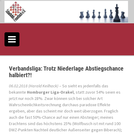
S
k
i
p
t
o
c
o
n
t
e
Verbandsliga: Trotz Niederlage Abstiegschance
n
halbiert?!
t
06.02.2018 (Harald Keilhack)
– So sieht es jedenfalls das
bekannte
Homburger Liga-Orakel
, statt zuvor 54% seien es
jetzt nur noch 28%. Zwar können sich bei solcher Art
Wahrscheinlichkeitsrechnung durchaus paradoxe Effekte
ergeben, aber das scheint mir doch weit überzogen. Fraglich
auch die fast 50%-Chance auf nur einen Absteiger; meines
Erachtens sind das höchstens 25% (Wolfbusch ist mit rund 100
DWZ-Punkten Nachteil deutlicher Außenseiter gegen Biberach);