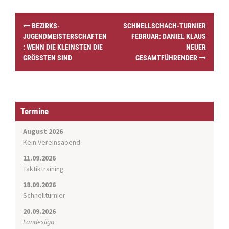
P
BEZIRKS-
SCHNELLSCHACH-TURNIER
o
JUGENDMEISTERSCHAFTEN
FEBRUAR: DANIEL KLAUS
s
: WENN DIE KLEINSTEN DIE
NEUER
t
GRÖSSTEN SIND
GESAMTFÜHRENDER
n
a
v
i
g
Termine
a
t
August 2026
i
Kein Vereinsabend
o
11.09.2026
n
Taktiktraining
18.09.2026
Schnellturnier
20.09.2026
Landesliga