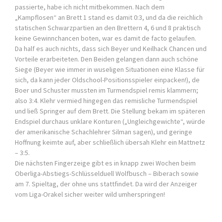
passierte, habe ich nicht mitbekommen. Nach dem
„Kampflosen“ an Brett 1 stand es damit 0:3, und da die reichlich
statischen Schwarzpartien an den Brettern 4, 6 und 8 praktisch
keine Gewinnchancen boten, war es damit de facto gelaufen.
Da half es auch nichts, dass sich Beyer und Keilhack Chancen und
Vorteile erarbeiteten. Den Beiden gelangen dann auch schöne
Siege (Beyer wie immer in wuseligen Situationen eine Klasse für
sich, da kann jeder Oldschool-Positionsspieler einpacken!), de
Boer und Schuster mussten im Turmendspiel remis klammern;
also 3:4. Klehr vermied hingegen das remisliche Turmendspiel
und ließ Springer auf dem Brett. Die Stellung bekam im späteren
Endspiel durchaus unklare Konturen („Ungleichgewichte“, würde
der amerikanische Schachlehrer Silman sagen), und geringe
Hoffnung keimte auf, aber schließlich übersah Klehr ein Mattnetz
– 3:5.
Die nächsten Fingerzeige gibt es in knapp zwei Wochen beim
Oberliga-Abstiegs-Schlüsselduell Wolfbusch – Biberach sowie
am 7. Spieltag, der ohne uns stattfindet. Da wird der Anzeiger
vom Liga-Orakel sicher weiter wild umherspringen!