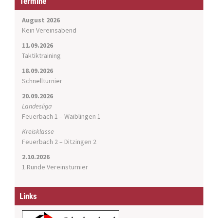
Termine
a
t
August 2026
i
Kein Vereinsabend
o
11.09.2026
n
Taktiktraining
18.09.2026
Schnellturnier
20.09.2026
Landesliga
Feuerbach 1 – Waiblingen 1
Kreisklasse
Feuerbach 2 – Ditzingen 2
2.10.2026
1.Runde Vereinsturnier
Links