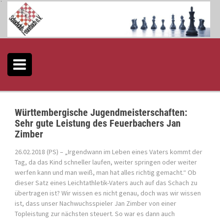
S
k
i
p
t
o
c
o
n
t
e
Württembergische Jugendmeisterschaften:
n
Sehr gute Leistung des Feuerbachers Jan
t
Zimber
26.02.2018 (PS) – „Irgendwann im Leben eines Vaters kommt der
Tag, da das Kind schneller laufen, weiter springen oder weiter
werfen kann und man weiß, man hat alles richtig gemacht.“ Ob
dieser Satz eines Leichtathletik-Vaters auch auf das Schach zu
übertragen ist? Wir wissen es nicht genau, doch was wir wissen
ist, dass unser Nachwuchsspieler Jan Zimber von einer
Topleistung zur nächsten steuert. So war es dann auch