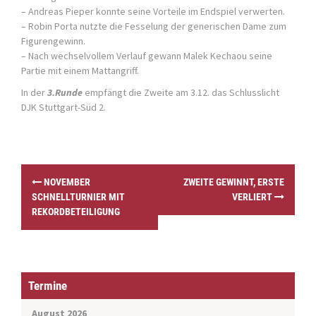
– Andreas Pieper konnte seine Vorteile im Endspiel verwerten.
– Robin Porta nutzte die Fesselung der generischen Dame zum
Figurengewinn.
– Nach wechselvollem Verlauf gewann Malek Kechaou seine
Partie mit einem Mattangriff.
In der
3.Runde
empfängt die Zweite am 3.12. das Schlusslicht
DJK Stuttgart-Süd 2.
P
NOVEMBER
ZWEITE GEWINNT, ERSTE
o
SCHNELLTURNIER MIT
VERLIERT
s
REKORDBETEILIGUNG
t
n
a
v
i
Termine
g
a
August 2026