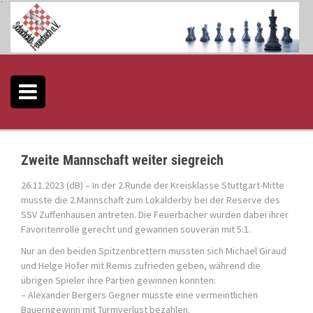
S
k
i
p
t
o
c
o
n
t
e
Zweite Mannschaft weiter siegreich
n
t
26.11.2023 (dB) – In der 2.Runde der Kreisklasse Stuttgart-Mitte
musste die 2.Mannschaft zum Lokalderby bei der Reserve des
SSV Zuffenhausen antreten. Die Feuerbacher wurden dabei ihrer
Favoritenrolle gerecht und gewannen souverän mit 5:1.
Nur an den beiden Spitzenbrettern mussten sich Michael Giraud
und Helge Hofer mit Remis zufrieden geben, während die
übrigen Spieler ihre Partien gewinnen konnten:
– Alexander Bergers Gegner musste eine vermeintlichen
Bauerngewinn mit Turmverlust bezahlen.