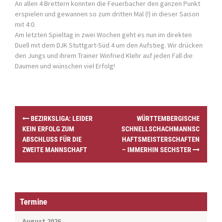
An allen 4 Brettern konnten die Feuerbacher den ganzen Punkt
erspielen und gewannen so zum dritten Mal (!) in dieser Saison
mit 4:0.
Am letzten Spieltag in zwei Wochen geht es nun im direkten
Duell mit dem DJK Stuttgart-Süd 4 um den Aufstieg. Wir drücken
den Jungs und ihrem Trainer Winfried Klehr auf jeden Fall die
Daumen und wünschen viel Erfolg!
P
BEZIRKSLIGA: LEIDER
WÜRTTEMBERGISCHE
o
KEIN ERFOLG ZUM
SCHNELLSCHACHMANNSC
s
ABSCHLUSS FÜR DIE
HAFTSMEISTERSCHAFTEN
t
ZWEITE MANNSCHAFT
– IMMERHIN SECHSTER
n
a
v
i
g
Termine
a
t
August 2026