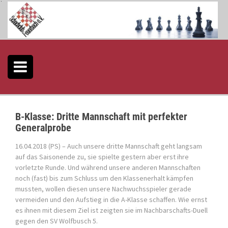
S
k
i
p
t
o
c
o
n
t
e
B-Klasse: Dritte Mannschaft mit perfekter
n
Generalprobe
t
16.04.2018 (PS) – Auch unsere dritte Mannschaft geht langsam
auf das Saisonende zu, sie spielte gestern aber erst ihre
vorletzte Runde. Und während unsere anderen Mannschaften
noch (fast) bis zum Schluss um den Klassenerhalt kämpfen
mussten, wollen diesen unsere Nachwuchsspieler gerade
vermeiden und den Aufstieg in die A-Klasse schaffen. Wie ernst
es ihnen mit diesem Ziel ist zeigten sie im Nachbarschafts-Duell
gegen den SV Wolfbusch 5.