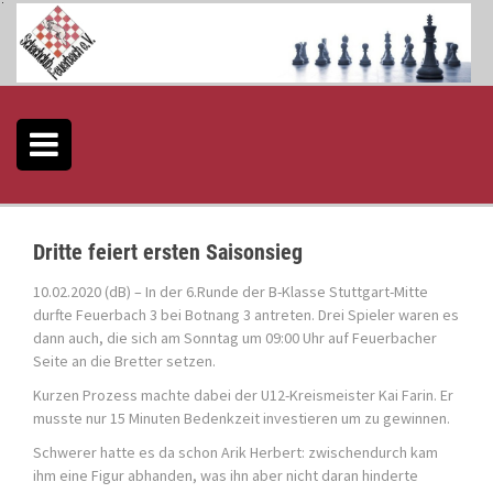
S
k
i
p
t
o
c
o
n
t
e
Dritte feiert ersten Saisonsieg
n
t
10.02.2020 (dB) – In der 6.Runde der B-Klasse Stuttgart-Mitte
durfte Feuerbach 3 bei Botnang 3 antreten. Drei Spieler waren es
dann auch, die sich am Sonntag um 09:00 Uhr auf Feuerbacher
Seite an die Bretter setzen.
Kurzen Prozess machte dabei der U12-Kreismeister Kai Farin. Er
musste nur 15 Minuten Bedenkzeit investieren um zu gewinnen.
Schwerer hatte es da schon Arik Herbert: zwischendurch kam
ihm eine Figur abhanden, was ihn aber nicht daran hinderte