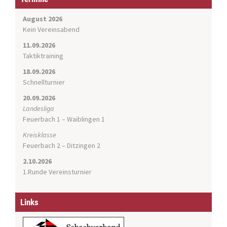
g
a
August 2026
t
Kein Vereinsabend
i
11.09.2026
o
Taktiktraining
n
18.09.2026
Schnellturnier
20.09.2026
Landesliga
Feuerbach 1 – Waiblingen 1
Kreisklasse
Feuerbach 2 – Ditzingen 2
2.10.2026
1.Runde Vereinsturnier
Links