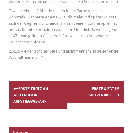
weiter zu kämpfen und schlussendlich ein Remis zu erreichen.
Etwas mehr als 3 Stunden dauerte die Partie von Lucius
Köpstein. Erst hatte er eine Qualität mehr und später wusste
sich der Gegner nichts anders als mit einem „Läuferopfer“ zu
helfen. Kiebitze berichten von einer Stockfish-Bewertung von
+147 – wie geht das? In jedem Fall war Lucius der zweite
Feuerbacher Sieger.
2.5:1,5 – einer schöner Sieg und nicht mehr am
Tabellenende
.
Was will man mehr?
P
ERSTE TROTZ 4:4
ERSTE SIEGT IM
o
WEITERHIN IN
SPITZENDUELL
s
AUFSTIEGSGEFAHR
t
n
a
v
i
Termine