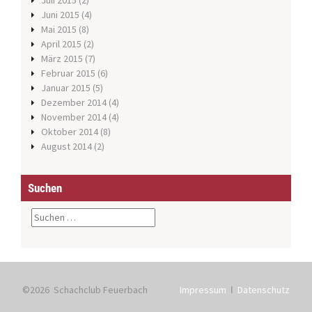
Juli 2015
(2)
Juni 2015
(4)
Mai 2015
(8)
April 2015
(2)
März 2015
(7)
Februar 2015
(6)
Januar 2015
(5)
Dezember 2014
(4)
November 2014
(4)
Oktober 2014
(8)
August 2014
(2)
Suchen
S
u
c
h
e
n
©2026 Schachclub Feuerbach
Impressum
ǀ
Datenschutz
n