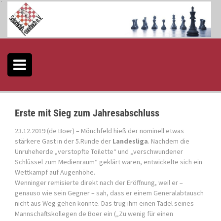
S
k
i
p
t
o
c
o
n
t
e
Erste mit Sieg zum Jahresabschluss
n
t
23.12.2019 (de Boer) – Mönchfeld hieß der nominell etwas
stärkere Gast in der 5.Runde der
Landesliga
. Nachdem die
Unruheherde „verstopfte Toilette“ und „verschwundener
Schlüssel zum Medienraum“ geklärt waren, entwickelte sich ein
Wettkampf auf Augenhöhe.
Wenninger remisierte direkt nach der Eröffnung, weil er –
genauso wie sein Gegner – sah, dass er einem Generalabtausch
nicht aus Weg gehen konnte. Das trug ihm einen Tadel seines
Mannschaftskollegen de Boer ein („Zu wenig für einen