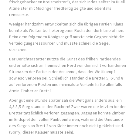
frischgebackenen Kreismeister“), der sich indes selbst im Duell
Altmeister mit Mödinger friedfertig zeigte und ebenfalls
remisierte.
Weniger handzahm entwickelten sich die übrigen Partien. Klaus
konnte als Weißer bei heterogenen Rochaden die h-Line öffnen.
Beim dem folgenden Königsangriff nutzte sein Gegner nicht die
Verteidigungsressourcen und musste schnell die Segel
streichen.
Der Berichterstatter nutzte die Gunst des frühen Partieendes
und erholte sich am heimischen Herd von den nicht vorhandenen
Strapazen der Partie in der Annahme, dass der Wettkampf
sowieso verloren sei. Schließlich standen die Bretter 5, 6 und 8
auf verlorenem Posten und minimalste Vorteile hatte allenfalls
Armin Zimber an Brett 1.
Aber gut eine Stunde später sah die Welt ganz anders aus: ein
4,5:3,5-Sieg stand in den Büchern! Zwar waren die letzten beiden
Bretter tatsächlich verloren gegangen. Dagegen konnte Zimber
im Endspiel den vollen Punkt einfahren, während die Umstände
des Sieges an Brett 2 von Klehr immer noch nicht geklehrt sind.
(Sorry, dieser Kalauer musste sein).