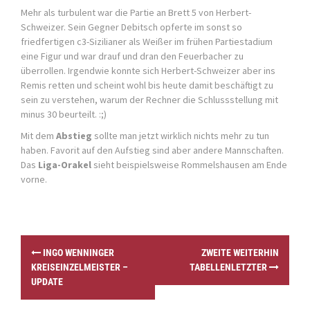
Mehr als turbulent war die Partie an Brett 5 von Herbert-
Schweizer. Sein Gegner Debitsch opferte im sonst so
friedfertigen c3-Sizilianer als Weißer im frühen Partiestadium
eine Figur und war drauf und dran den Feuerbacher zu
überrollen. Irgendwie konnte sich Herbert-Schweizer aber ins
Remis retten und scheint wohl bis heute damit beschäftigt zu
sein zu verstehen, warum der Rechner die Schlussstellung mit
minus 30 beurteilt. :;)
Mit dem
Abstieg
sollte man jetzt wirklich nichts mehr zu tun
haben. Favorit auf den Aufstieg sind aber andere Mannschaften.
Das
Liga-Orakel
sieht beispielsweise Rommelshausen am Ende
vorne.
P
INGO WENNINGER
ZWEITE WEITERHIN
o
KREISEINZELMEISTER –
TABELLENLETZTER
s
UPDATE
t
n