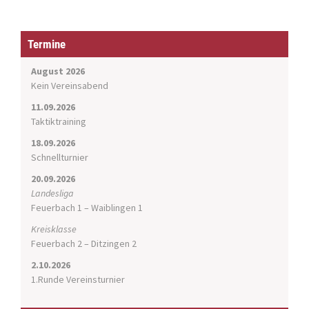
a
v
i
Termine
g
a
August 2026
t
Kein Vereinsabend
i
11.09.2026
o
Taktiktraining
n
18.09.2026
Schnellturnier
20.09.2026
Landesliga
Feuerbach 1 – Waiblingen 1
Kreisklasse
Feuerbach 2 – Ditzingen 2
2.10.2026
1.Runde Vereinsturnier