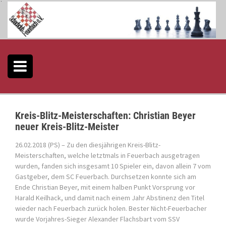
S
k
i
p
t
o
c
o
n
t
e
Kreis-Blitz-Meisterschaften: Christian Beyer
n
neuer Kreis-Blitz-Meister
t
26.02.2018 (PS) – Zu den diesjährigen Kreis-Blitz-
Meisterschaften, welche letztmals in Feuerbach ausgetragen
wurden, fanden sich insgesamt 10 Spieler ein, davon allein 7 vom
Gastgeber, dem SC Feuerbach. Durchsetzen konnte sich am
Ende Christian Beyer, mit einem halben Punkt Vorsprung vor
Harald Keilhack, und damit nach einem Jahr Abstinenz den Titel
wieder nach Feuerbach zurück holen. Bester Nicht-Feuerbacher
wurde Vorjahres-Sieger Alexander Flachsbart vom SSV