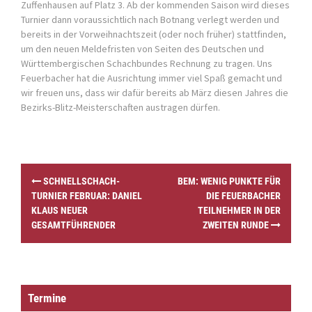
Zuffenhausen auf Platz 3. Ab der kommenden Saison wird dieses
Turnier dann voraussichtlich nach Botnang verlegt werden und
bereits in der Vorweihnachtszeit (oder noch früher) stattfinden,
um den neuen Meldefristen von Seiten des Deutschen und
Württembergischen Schachbundes Rechnung zu tragen. Uns
Feuerbacher hat die Ausrichtung immer viel Spaß gemacht und
wir freuen uns, dass wir dafür bereits ab März diesen Jahres die
Bezirks-Blitz-Meisterschaften austragen dürfen.
P
SCHNELLSCHACH-
BEM: WENIG PUNKTE FÜR
o
TURNIER FEBRUAR: DANIEL
DIE FEUERBACHER
s
KLAUS NEUER
TEILNEHMER IN DER
t
GESAMTFÜHRENDER
ZWEITEN RUNDE
n
a
v
i
g
Termine
a